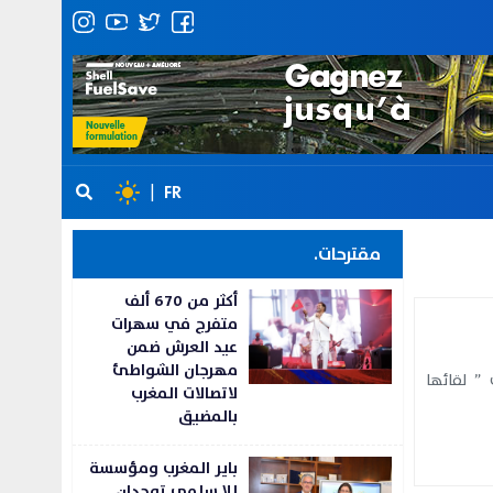
|
FR
مقترحات.
أكثر من 670 ألف
متفرج في سهرات
عيد العرش ضمن
مهرجان الشواطئ
” لقائها
لاتصالات المغرب
بالمضيق
باير المغرب ومؤسسة
للا سلمى توحدان