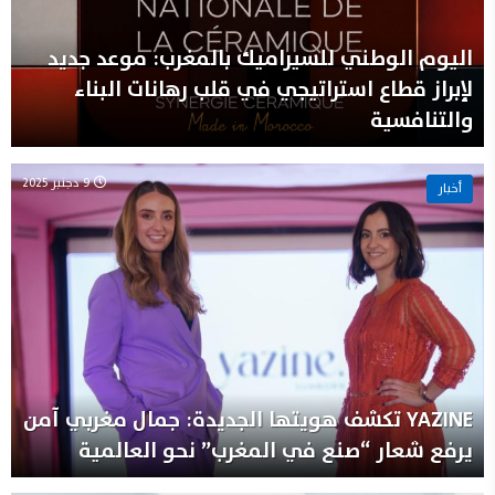
اليوم الوطني للسيراميك بالمغرب: موعد جديد
لإبراز قطاع استراتيجي في قلب رهانات البناء
والتنافسية
9 دجنبر 2025
أخبار
YAZINE تكشف هويتها الجديدة: جمال مغربي آمن
يرفع شعار “صنع في المغرب” نحو العالمية