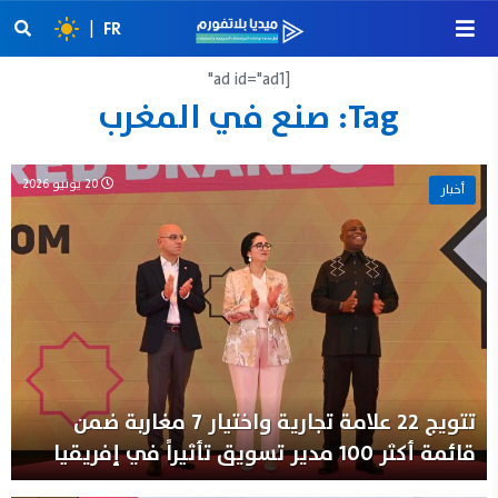
|
FR
[ad id="ad1"
Tag:
صنع في المغرب
20 يونيو 2026
أخبار
تتويج 22 علامة تجارية واختيار 7 مغاربة ضمن
قائمة أكثر 100 مدير تسويق تأثيراً في إفريقيا