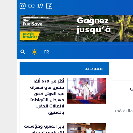
|
FR
مقترحات.
أكثر من 670 ألف
ن
متفرج في سهرات
عيد العرش ضمن
مهرجان الشواطئ
لاتصالات المغرب
مالية في
بالمضيق
باير المغرب ومؤسسة
للا سلمى توحدان