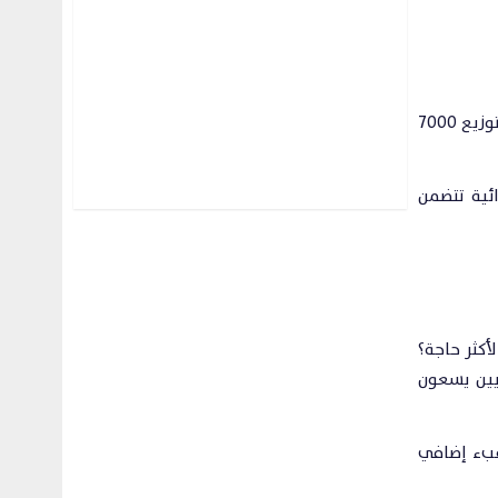
في 100 ألف “فطور/وجبة إفطار” تعتمد على منتجات الألبان، وتدعم توزيع 7000
ئية تتضمن
أكثر حاجة؟
يين يسعون
عبء إضافي