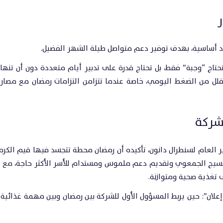
ر
مواد أساسية، بهدف توفير دعم متواصل طيلة الشهر الفضيل.
حتاج “وجبة” فقط، بل تحتاج قدرة على تدبير أيام متعددة دون أن تنهار 
لل من الضغط اليومي، خاصة عندما تتزامن التزامات رمضان مع مصاري
لشركة
دير العام لسنطرال دانون، تأكيده أن رمضان محطة تتجسد فيها قيم الكرم
 النسيج الجمعوي وتقديم دعم ملموس ومستدام للأسر الأكثر حاجة، مع
 تغذية صحية ومتوازنة.
علان”: حين يربط المسؤول الأول للشركة بين رمضان وبين مهمة غذائية 