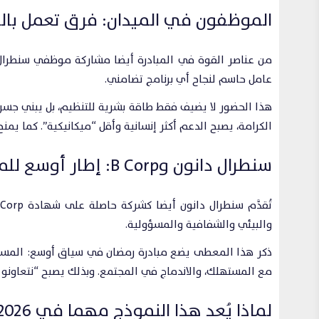
الموظفون في الميدان: فرق تعمل بالي
من عناصر القوة في المبادرة أيضا مشاركة موظفي سنطرال د
عامل حاسم لنجاح أي برنامج تضامني.
هذا الحضور لا يضيف فقط طاقة بشرية للتنظيم، بل يبني جسر
الكرامة، يصبح الدعم أكثر إنسانية وأقل “ميكانيكية”. كما يم
سنطرال دانون وB Corp: إطار أوسع للمسؤولية
والبيئي والشفافية والمسؤولية.
ذكر هذا المعطى يضع مبادرة رمضان في سياق أوسع: المسؤول
مع المستهلك، والاندماج في المجتمع. وبذلك يصبح “نتعاونو ع
لماذا يُعد هذا النموذج مهما في 2026؟