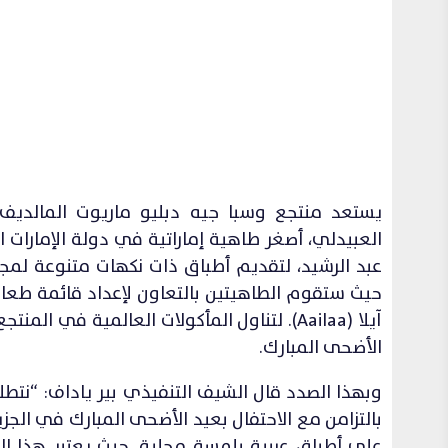
العبيدلي، أصغر طاهية إماراتية في دولة الإمارات 
حيث ستقوم الطاهيتين بالتعاون لإعداد قائمة طعا
آيلا (Aailaa). لتناول المأكولات العالمية في
الأضحى المبارك.
وبهذا الصدد قال الشيف التنفيذي بير ياداف: “نتط
بالتزامن مع الاحتفال بعيد الأضحى المبارك في الجز
على أطباق عربية بلمسة محلية. حيث يعتبر هذا ال