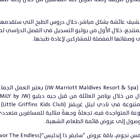
 الشيف عائشة بشكل مباشر، خلال دروس الطبخ التي ستقدمها
منتجع، خلال الأول من يوليو التسجيل في الفصل الدراسي لم
وصفاتها المفضلة للمشاركين لإعادة طبخها.
نظراً لكون منتجع وسبا جيه دبليو ماريوت المالديف (iott Maldives Resort & Spa
للمنتجع الف
عة المتواجدة فيه، تجعلهُ وجهةً مثالية للمسافرين متعددي 
الوصول إلى عروض قائمة الطعام الشهية.