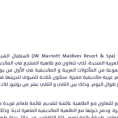
يستعد منتجع وسبا جيه دبليو ماريوت المالديف (ldives Resort & Spa
العربية المتحدة، لكي تتعاون مع طاهية المنتجع في المالدي
م عربية-مالديفية مميزة. ستكون مُتاحة للضيوف لتجربتها
 المنتجع طوال اليوم، وذلك بين الثاني و الثاني عشر من يوليو، للا
لع للتعاون مع الطاهية عائشة لتقديم قائمة طعام فريدة م
يرة، ودمج خبرتها مع الطاهية المالديفيه الماهرة لدينا. وذ
تعاون طريقةً رائعة لعرض كلتا الثقافتين من خلال رحلة ط