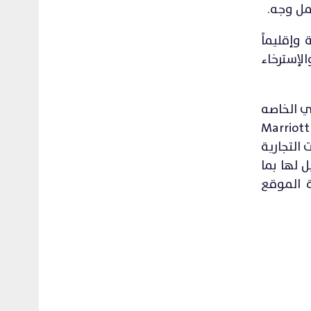
مل وجه.
ق جيه دبليو ماريوت (JW Marriott). وهي تتوزع في أكثر من 30 دولة وإقليماً
لإسترخاء
اصل الإجتماعي الخاصه
بالفندق Instagram و Facebook. و تفخر جيه دبليو ماريوت JW Marriott بمشاركتها في برنامج ماريوت بونوفي Marriott
 التجارية
Marrio. ومزايا آخرى لا مثيل لها بما
ة الموقع