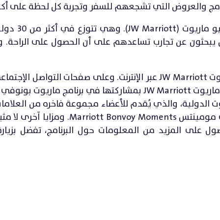
امج والعروض التي تشجعهم للسفر وتجربة كل لحظة على أك
يوجد اليوم أكثر من 100 فندق من فناد
ن يبحثون عن تجارب تساعدهم على أن الحصول على الراحة. وا
قم بزيارة الموقع الإلكتروني لفندق جيع دبليو ماريوت JW Marriott عبر الإنترنت. وعلى صفحات التو
ريوت الدولية، والذي يُقدم للأعضاء مجموعة فاخره من العلامات
العالمية. وتجارب حصرية فقط على ماريوت بونوفي مومينتس tt Bonvoy Moments
حصول على المزيد من المعلومات حول البرنامج، تفضل بزيار