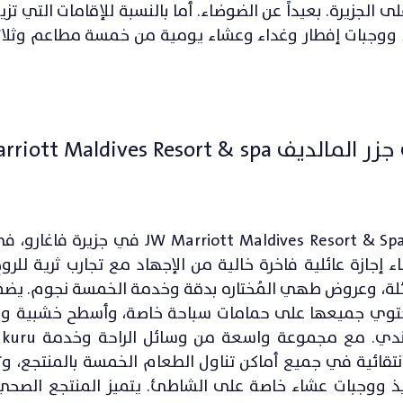
ى الجزيرة. بعيداً عن الضوضاء. أما بالنسبة للإقامات التي تزي
الٍ، سيحصل خلالها الضيوف على خصم بنسبة 20٪ ووجبات إفطار وغداء وعشاء يومية من خمسة مطاعم
JW Marriott Maldives R
يقع مُنتجع وسبا جيه دبليو ماريوت جزر المالديف riott Maldives Resort & Spa
إجازة عائلية فاخرة خالية من الإجهاد مع تجارب ثرية للرو
ائلة، وعروض طهي المُختاره بدقة وخدمة الخمسة نجوم. يضم
 وتحتوي جميعها على حمامات سباحة خاصة، وأسطح خشبية 
تقائية في جميع أماكن تناول الطعام الخمسة بالمنتجع، وثلا
غرفة نبيذ تضم 1200 مجموعة نبيذ ووجبات عشاء خاصة على الشاطئ. يتميز المنتجع ا