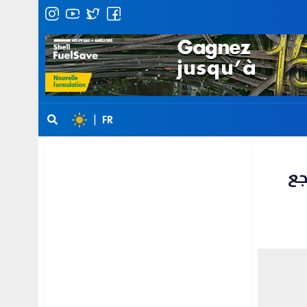
|
FR
جع