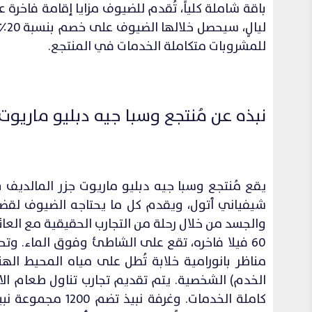
باقة شاملة كلياً، تُقدم للضيوف مزايا إقامة فاخرة عل
لي
للمشروبات متكاملة الخدمات في المنتجع.
نبذه عن مُنتجع وسبا جيه دبليو ماريوت جزر المالديف esort & spa
شيفياني أتول، ويقدم كل ما يحتاجه الضيوف لقضاء 
والجسد من خلال رحلة من التجارب الحقيقية مع الع
60 فيلا فاخره، تقع على الشاطئ وفوق الماء.
الخدم) الشخصية. يتم تقديم تجارب تناول طعام الان
كاملة الخدمات. و