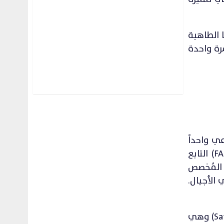
 الطاهية
رة واحدة
JW Marr) يعتبر العمل الجماعي واحداً
من قيمهِ الأساسية. فإنه يوفر اجواءً خاصةً للأطفال من خلال برنامج العائلة من قبل جيه دبليو (FAMiLY by JW) التابع
اخر. والذي يقدم 100 فعالية ونشاط متنوعة في نادي ليتل غريفنز (Little Griffins Kids Club) المُخصص
الأجيال.
ولجعل السفر صيفاً أكثر سهولةً أعدَ المنتجع ذو الخمس نجوم، باقة عروض “سايفر ذا إندليس”(Savor The Endless) وهي