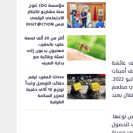
مؤسسة CDG تتوج
ستة مشاريع للابتكار
الاجتماعي الرقمي
ضمن DIGIT@CTION
أكثر من 20 ألف لسعة
عقرب بالمغرب..
مهنيون يدعون إلى
تعبئة وقائية مع
JW Marriott Ma) لاستقبال الشيف عائشة
بداية الصيف
ف أمينات
Glovo المغرب ترقم
عبد الرشيد، لتقديم أطباق ذات نكهات متنوعة لمجموعة من المأكولات العربية و المالديفية في الأول من يوليو 2022.
حقائب التوصيل وتبدأ
 في مطعم
توزيع 10 آلاف حقيبة
حتفال بعيد
لتعزيز السلامة
الطرقية
ن نوعها.
لك للحصول
هي مميزة