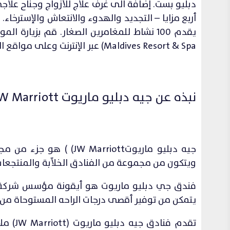
دبليو بست. إضافةً الى غرف علاج للأزواج وجناح ع
Maldives Resort & Spa) عبر الإنترنت وعلى مواقع التواصل الإجتماعي Instagram و Facebook.
نبذه عن جيه دبليو ماريوت JW Marriott
جيه دبليو ماريوتarriott
ويتكون من مجموعة من الفنادق الخلاّبة والمنتجعات 
فندق جي دبليو ماريوت هو أيقونة مؤسس شركة مار
يتمكن من توفير أقصى درجات الراحه المستوحاة من ن
تقدم ف