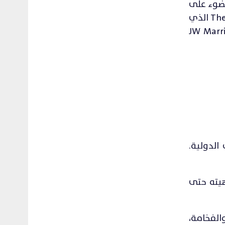
لضوء على
أربع مزايا – التجديد والهدوء والانتعاش والإسترخاء. يضم المنتجع أيضًا نادي الأطفال ليتل جريفنز The Little Griffins الذي
. قم بزيارة الموقع الإلكتروني لمُنتجع جيه دبليو ماريوت جزر المالديف (JW Marriott
وت الدولية.
هيته حتى
كمال والفخامة،