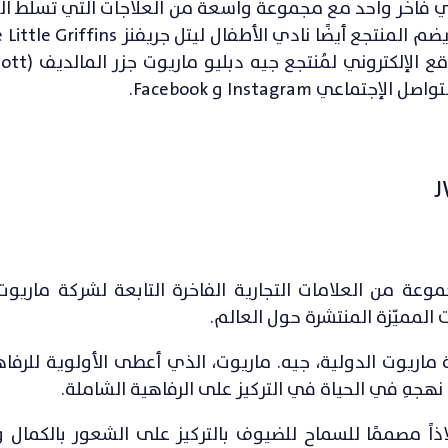
لاجي فاخر واحد مع مجموعة واسعة من العلاجات التي تسلط ا
يقدم 100 نشاط للمغامرين الصغار
JW M) ) هو جزء من مجموعة من العلامات التجارية الفاخرة التابعة لشركة ماري
المميّزة المنتشرة حول العالم.
يوت الدولية، جيه. ماريوت، الذي أعطى الأولوية للرفا
هجهِ في الحياة في التركيز على الرفاهية الشاملة.
نادق جيه دبليو ماريوت (JW Marriott) ملاذاً مصممًا للسماح للضيوف بالتركيز على الشعور بال