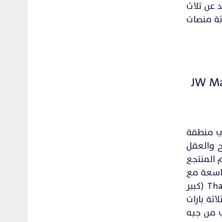
د عن ثلاث
 وثلاثة منصات
JW Mar في جزيرة فاغارو، في منطقة
ح والعقل
 المنتجع
واسعة مع
مناظر بانورامية خلابة تُطل على مياه المحيط الهندي. مع مجموعة واسعة من وسائل الراحة وخدمة Thakuru (كبير
ثة بارات
لصحي من جيه