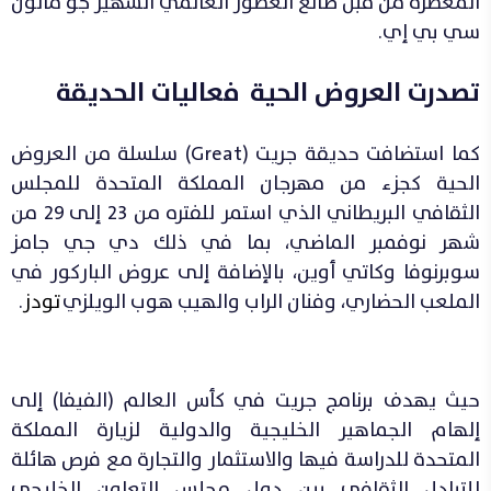
المعطرة من قبل صانع العطور العالمي الشهير جو مالون
سي بي إي.
تصدرت العروض الحية فعاليات الحديقة
كما استضافت حديقة جريت (Great) سلسلة من العروض
الحية كجزء من مهرجان المملكة المتحدة للمجلس
الثقافي البريطاني الذي استمر للفتره من 23 إلى 29 من
شهر نوفمبر الماضي، بما في ذلك دي جي جامز
سوبرنوفا وكاتي أوين، بالإضافة إلى عروض الباركور في
الملعب الحضاري، وفنان الراب والهيب هوب الويلزي
تودز
.
حيث يهدف برنامج جريت في كأس العالم (الفيفا) إلى
إلهام الجماهير الخليجية والدولية لزيارة المملكة
المتحدة للدراسة فيها والاستثمار والتجارة مع فرص هائلة
للتبادل الثقافي بين دول مجلس التعاون الخليجي