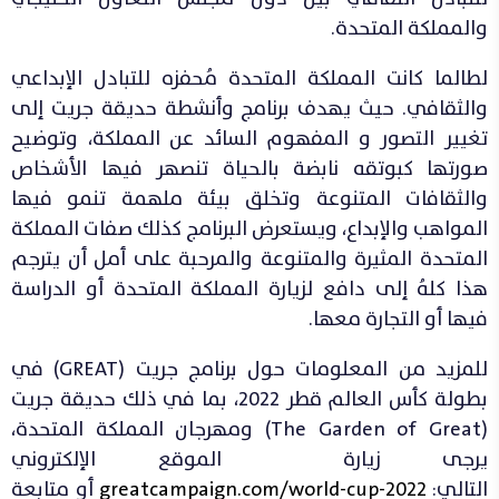
والمملكة المتحدة.
لطالما كانت المملكة المتحدة مُحفزه للتبادل الإبداعي
والثقافي. حيث يهدف برنامج وأنشطة حديقة جريت إلى
تغيير التصور و المفهوم السائد عن المملكة، وتوضيح
صورتها كبوتقه نابضة بالحياة تنصهر فيها الأشخاص
والثقافات المتنوعة وتخلق بيئة ملهمة تنمو فيها
المواهب والإبداع، ويستعرض البرنامج كذلك صفات المملكة
المتحدة المثيرة والمتنوعة والمرحبة على أمل أن يترجم
هذا كلهُ إلى دافع لزيارة المملكة المتحدة أو الدراسة
فيها أو التجارة معها.
للمزيد من المعلومات حول برنامج جريت (GREAT) في
بطولة كأس العالم قطر 2022، بما في ذلك حديقة جريت
(The Garden of Great) ومهرجان المملكة المتحدة،
يرجى زيارة الموقع الإلكتروني
التالي:
2022
greatcampaign.com/world-cup-
أو متابعة