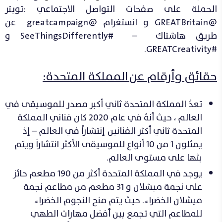
الحملة على صفحات التواصل الاجتماعي :تويتر
@GREATBritain و انستغرام @greatcampaign عن
طريق هاشتاك – #SeeThingsDifferently و
#GREATCreativity.
حقائق وأرقام
عن
المملكة المتحدة:
تعدُ المملكة المتحدة ثاني أكبر مصدر للموسيقى في
العالم ، حيث أنهُ في عام 2020 كان فناني المملكة
المتحدة ثاني أكثر الفنانين إنتشاراً في العالم – إذ
يمثلون 1 من 10 أنواع للموسيقى الأكثر انتشاراً ويتم
بثها على مستوى العالم.
يوجد في المملكة المتحدة أكثر من 190 مطعم حائز
على نجمة ميشلان و 31 مطعم من مطاعم نجمة
ميشلان الخضراء. حيث يتم منح النجوم الخضراء
للمطاعم التي تجمع بين أفضل مهارات الطهي