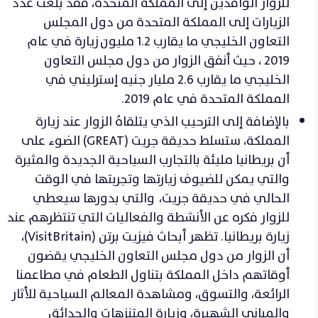
للزوار الوافدين إلى المملكة المتحدة، فقد بلغت عدد
الزيارات إلى المملكة المتحدة من دول المجلس
التعاون الخليجي ما يقارب 1.2 مليون
زيارة في عام
2019 ، حيث أنفق الزوار من دول مجلس التعاون
الخليجي ما يقارب 2.6 مليار جنيه إسترليني في
المملكة المتحدة في عام 2019.
بالإضافة إلى الترحيب الذي يتلقاهُ الزوار عند زيارة
المملكة، ستسلط حديقة جريت (GREAT) الضوء على
أن بريطانيا مليئة بالتجارب السياحية الجديدة والمثيرة
والتي يمكن للضيوف زيارتها وتجربتها في الوقت
الحالي في حديقة جريت، والتي بدورها سيعطي
للزوار فكره عن الأنشطة والفعاليات التي تنتظرهم عند
زيارة بريطانيا. تظهر أبحاث فيزيت برتن (VisitBritain)،
أن الزوار من دول مجلس التعاون الخليجي يقضون
أوقاتهم داخل المملكة بتناول الطعام في مطاعمنا
الرائعة، والتسوق، ومشاهدة المعالم السياحية للأثار
والمباني الشهيرة، وزيارة المتنزهات والحدائق