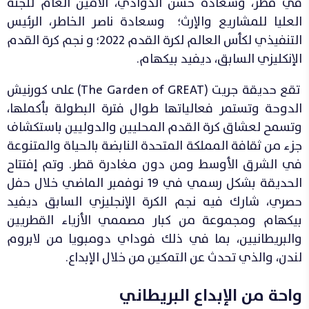
في قطر، وسعادة حسن الذوادي، الأمين العام للجنة
العليا للمشاريع والإرث؛ وسعادة ناصر الخاطر، الرئيس
التنفيذي لكأس العالم لكرة القدم 2022؛ و نجم كرة القدم
الإنكليزي السابق، ديفيد بيكهام.
تقع حديقة جريت (The Garden of GREAT) على كورنيش
الدوحة وتستمر فعالياتها طوال فترة البطولة بأكملها،
وتسمح لعشاق كرة القدم المحليين والدوليين باستكشاف
جزء من ثقافة المملكة المتحدة النابضة بالحياة والمتنوعة
في الشرق الأوسط ومن دون مغادرة قطر. وتم إفتتاح
الحديقة بشكل رسمي في 19 نوفمبر الماضي خلال حفل
حصري، شارك فيه نجم الكرة الإنجليزي السابق ديفيد
بيكهام ومجموعة من كبار مصممي الأزياء القطريين
والبريطانيين، بما في ذلك فوداي دومبويا من لابروم
لندن، والذي تحدث عن التمكين من خلال الإبداع.
واحة من الإبداع البريطاني