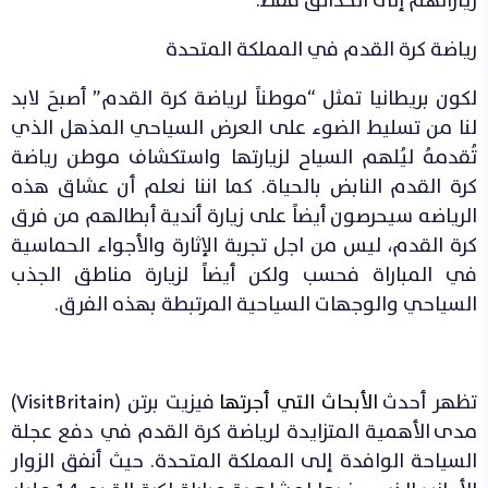
زياراتهم إلى الحدائق فقط.
رياضة كرة القدم في المملكة المتحدة
لكون بريطانيا تمثل “موطناً لرياضة كرة القدم” أصبحَ لابد
لنا من تسليط الضوء على العرض السياحي المذهل الذي
تُقدمهُ ليُلهم السياح لزيارتها واستكشاف موطن رياضة
كرة القدم النابض بالحياة. كما اننا نعلم أن عشاق هذه
الرياضه سيحرصون أيضاً على زيارة أندية أبطالهم من فرق
كرة القدم، ليس من اجل تجربة الإثارة والأجواء الحماسية
في المباراة فحسب ولكن أيضاً لزيارة مناطق الجذب
السياحي والوجهات السياحية المرتبطة بهذه الفرق.
تظهر أحدث
الأبحاث التي أجرتها
فيزيت برتن (VisitBritain)
مدى
الأهمية المتزايدة لرياضة كرة القدم في دفع عجلة
السياحة الوافدة إلى المملكة المتحدة. حيث أنفق الزوار