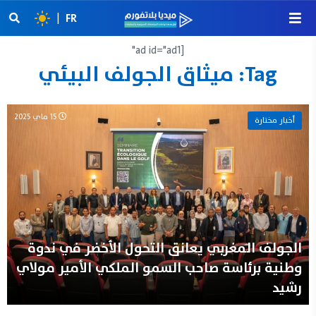
|
FR
[ad id="ad1"
Tag:
ميثاق الجولف البيئي
15 ماي 2025
أخبار مختارة
الجولف المغربي يعانق التحول الأخضر في ندوة
وطنية برئاسة صاحب السمو الملكي الأمير مولاي
رشيد