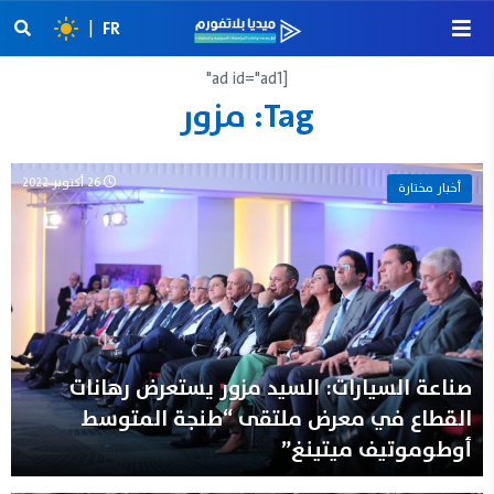
|
FR
[ad id="ad1"
Tag:
مزور
26 أكتوبر 2022
أخبار مختارة
صناعة السيارات: السيد مزور يستعرض رهانات
القطاع في معرض ملتقى “طنجة المتوسط
أوطوموتیف میتینغ”