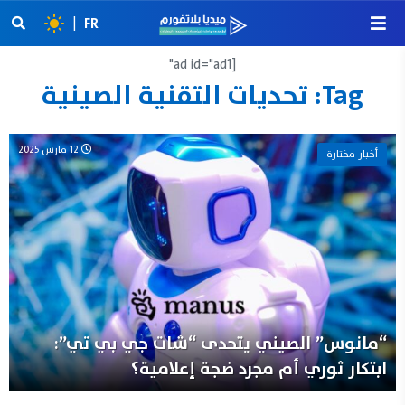
|
FR
[ad id="ad1"
Tag:
تحديات التقنية الصينية
12 مارس 2025
أخبار مختارة
“مانوس” الصيني يتحدى “شات جي بي تي”:
ابتكار ثوري أم مجرد ضجة إعلامية؟