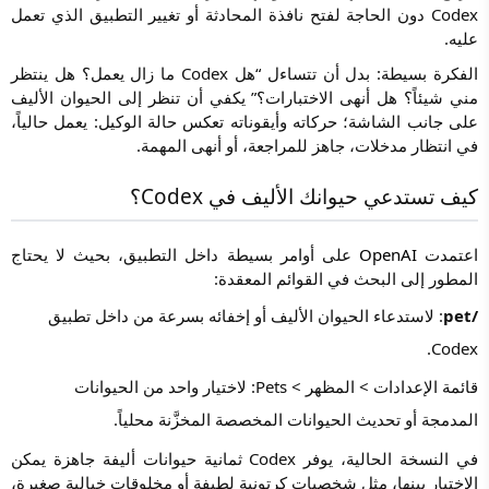
Codex دون الحاجة لفتح نافذة المحادثة أو تغيير التطبيق الذي تعمل
عليه.
الفكرة بسيطة: بدل أن تتساءل “هل Codex ما زال يعمل؟ هل ينتظر
مني شيئاً؟ هل أنهى الاختبارات؟” يكفي أن تنظر إلى الحيوان الأليف
على جانب الشاشة؛ حركاته وأيقوناته تعكس حالة الوكيل: يعمل حالياً،
في انتظار مدخلات، جاهز للمراجعة، أو أنهى المهمة.
كيف تستدعي حيوانك الأليف في Codex؟
اعتمدت
OpenAI
على أوامر بسيطة داخل التطبيق، بحيث لا يحتاج
المطور إلى البحث في القوائم المعقدة:
/pet
: لاستدعاء الحيوان الأليف أو إخفائه بسرعة من داخل تطبيق
Codex.
قائمة الإعدادات > المظهر > Pets: لاختيار واحد من الحيوانات
المدمجة أو تحديث الحيوانات المخصصة المخزَّنة محلياً.
في النسخة الحالية، يوفر Codex ثمانية حيوانات أليفة جاهزة يمكن
الاختيار بينها، مثل شخصيات كرتونية لطيفة أو مخلوقات خيالية صغيرة،