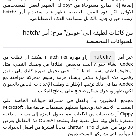
إضافة إلى نماذج مستوحاة من “Clippy” الشهير لبعض المستخدمين
الأوائل. لكن قوة الميزة الحقيقية تظهر عند استخدام أمر /hatch
لإنشاء حيوان جديد بالكامل بمساعدة الذكاء الاصطناعي.
من كائنات لطيفة إلى “غوبلن” مرح: أمر /hatch
للحيوانات المخصصة
عبر أمر
(أو مهارة Hatch Pet) يمكنك أن تطلب من
/hatch
Codex إنشاء حيوان أليف مخصص انطلاقاً من وصفك النصي، مثل
“مخلوق لطيف يشبه الغوبلن” أو حتى تحويل صورة كلبك إلى رفيق
رقمي. هذه المهارة تتكفل بإنشاء حزمة رسوم متحركة متوافقة مع
Codex، بما في ذلك ترتيب الإطارات وملف الإعدادات الخاص بالحيوان
لكي يظهر ويتحرك بشكل صحيح على سطح المكتب.
مجتمع المطورين بدأ بالفعل في مشاركة حيواناته الخاصة على
المنصات الاجتماعية، وبعضها يستلهم تصميمات قديمة مثل
Microsoft
Clippy
أو شخصيات من الألعاب، مما يحول الميزة إلى مساحة إبداعية
مصغرة داخل بيئة عمل تقنية جداً. وتشجع OpenAI هذا التفاعل بعرض
30 يوماً من اشتراك ChatGPT Pro مجاناً لعشرة من أفضل الحيوانات
المولّدة التي يشاركها المستخدمون.