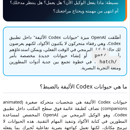
بسيطة: ماذا يفعل الوكيل الآن؟ هل يعمل؟ هل ينتظر مدخلك؟
أم انتهى من مهمته ويحتاج مراجعتك؟
أطلقت OpenAI ميزة “حيوانات Codex الأليفة” داخل تطبيق
Codex، وهي رفقاء متحركون لا يكتبون الأكواد، لكنهم يعرضون
لك حالة الوكيل البرمجي في الوقت الفعلي، ويمكن استدعاؤهم
بأمر
أو إنشاء حيوانات جديدة مخصصة بأمر
/pet
، في خطوة تجمع بين جدية أدوات المطورين
/hatch
ومتعة التجربة البصرية.
ما هي حيوانات Codex الأليفة بالضبط؟
حيوانات Codex الأليفة هي شخصيات متحركة صغيرة (animated
companions) تضاف كطبقة عائمة فوق سطح المكتب داخل تطبيق
Codex، وهو الوكيل البرمجي من OpenAI المخصص لمساعدة
المطورين في كتابة الأكواد وتنفيذ المهام التقنية. هذه الحيوانات لا
تبرمج مكانك، لكنها تعمل كواجهة بصرية تفاعلية تُخبرك بما يفعله