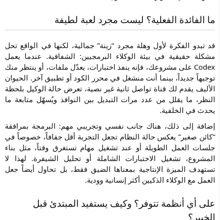
ما الفائدة الفعلية؟ ليست مجرد لعبة لطيفة
قد تبدو الفكرة لأول وهلة مجرد “زينة” جمالية، لكنها في الواقع تحل
مشكلة حقيقية في بيئة الوكلاء البرمجيين: الشفافية. عندما يعمل
Codex على مشروعك، فإنه ينفذ اختبارات، يعدّل ملفات، أو ينتظر منك
توجيهاً جديداً، بينما أنت منشغل في محرر الكود أو تطبيق آخر. الحيوان
الأليف يقدم لك قناة تواصل ثانية غير نصية، تعرض حالة الوكيل بلحظة
النظر، ما يقلل من عدد مرات التبديل بين النوافذ ويُسهّل متابعة ما
يحدث في الخلفية.
إضافة إلى ذلك، هناك جانب نفسي وتجريبي مهم: البرمجة بمرافقة
“كائن صغير” يعكس حالة النظام تجعل التجربة أقل جفافاً، خصوصاً في
جلسات العمل الطويلة أو عند تشغيل مهام تستغرق وقتاً، مثل بناء
المشروع، تشغيل الاختبارات الشاملة أو تحليل الشيفرة. لهذا لا
تستهدف الميزة الإنتاجية بمعناها الضيق فقط، بل تحاول أيضاً جعل
العمل مع الوكلاء الذكيين أكثر إنسانية وودية.
على أي أنظمة تتوفر؟ وكيف يستفيد المبتدئ قبل
الخبير؟