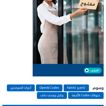
وسوم
/pet و /hatch
OpenAI Codex
أدوات المبرمجين
حيوانات Codex الأليفة
وكيل برمجي ذكي