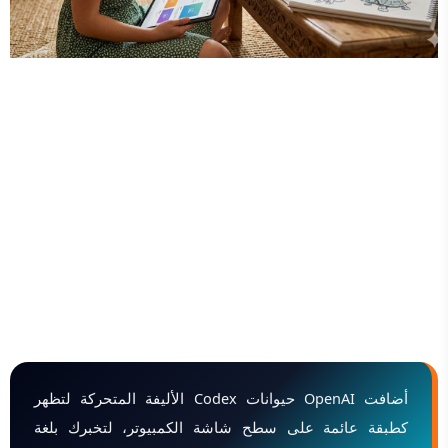
أضافت OpenAI حيوانات Codex الأليفة المتحركة لتظهر
كطبقة عائمة على سطح شاشة الكمبيوتر، لتخبرك بلغة