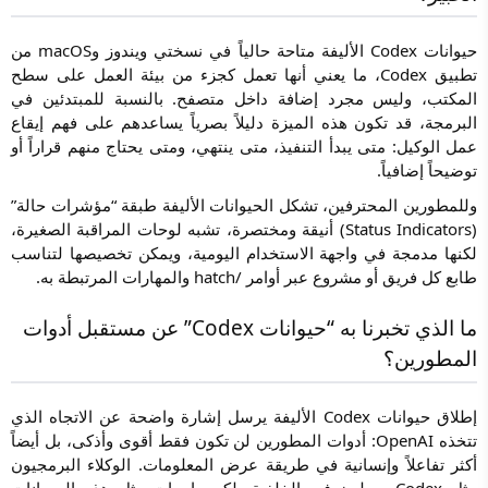
حيوانات Codex الأليفة متاحة حالياً في نسختي ويندوز وmacOS من
تطبيق Codex، ما يعني أنها تعمل كجزء من بيئة العمل على سطح
المكتب، وليس مجرد إضافة داخل متصفح. بالنسبة للمبتدئين في
البرمجة، قد تكون هذه الميزة دليلاً بصرياً يساعدهم على فهم إيقاع
عمل الوكيل: متى يبدأ التنفيذ، متى ينتهي، ومتى يحتاج منهم قراراً أو
توضيحاً إضافياً.
وللمطورين المحترفين، تشكل الحيوانات الأليفة طبقة “مؤشرات حالة”
(Status Indicators) أنيقة ومختصرة، تشبه لوحات المراقبة الصغيرة،
لكنها مدمجة في واجهة الاستخدام اليومية، ويمكن تخصيصها لتناسب
طابع كل فريق أو مشروع عبر أوامر /hatch والمهارات المرتبطة به.
ما الذي تخبرنا به “حيوانات Codex” عن مستقبل أدوات
المطورين؟
إطلاق حيوانات Codex الأليفة يرسل إشارة واضحة عن الاتجاه الذي
تتخذه OpenAI: أدوات المطورين لن تكون فقط أقوى وأذكى، بل أيضاً
أكثر تفاعلاً وإنسانية في طريقة عرض المعلومات. الوكلاء البرمجيون
مثل Codex يعملون في الخلفية، لكن واجهات مثل هذه الحيوانات