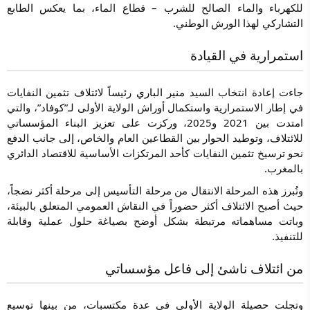
للكهرباء والماء الصالح للشرب – قطاع الماء، بما يعكس الطابع
التشاركي لهذا الورش الوطني.
استمرارية في القيادة
جاءت إعادة انتخاب السيد
منير الباري
رئيساً لائتلاف تثمين النفايات
في إطار الاستمرارية واستكمال أوراش الولاية الأولى لـ”كوفاد”، والتي
امتدت بين 2021 و2025، وركزت على تعزيز البناء المؤسساتي
للائتلاف، وتوطيد الحوار بين القطاعين العام والخاص، إلى جانب الدفع
نحو ترسيخ تثمين النفايات كأحد المرتكزات الأساسية للاقتصاد الدائري
بالمغرب.
وتُبرز هذه المرحلة الانتقال من مرحلة التأسيس إلى مرحلة أكثر نضجاً،
حيث أصبح الائتلاف أكثر حضوراً في النقاش العمومي المتعلق بالبيئة،
وباتت مساهماته مرتبطة بشكل أوضح بصياغة حلول عملية وقابلة
للتنفيذ.
من ائتلاف ناشئ إلى فاعل مؤسساتي
وتجلت حصيلة الولاية الأولى في عدة مكتسبات، من بينها توسيع