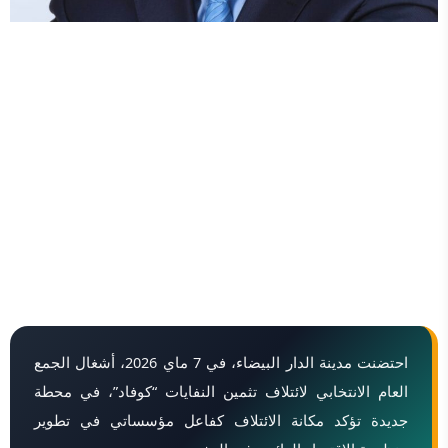
احتضنت مدينة الدار البيضاء، في 7 ماي 2026، أشغال الجمع
العام الانتخابي لائتلاف تثمين النفايات “كوفاد”، في محطة
جديدة تؤكد مكانة الائتلاف كفاعل مؤسساتي في تطوير