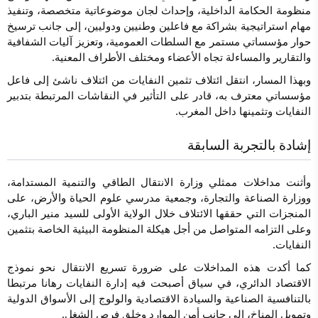
منظومة الحكامة الداخلية، وإحداث لجان موضوعاتية متخصصة، وتنفيذ
مهام استراتيجية بشراكة مع فاعلين وطنيين ودوليين، إلى جانب ترسيخ
حوار مؤسساتي مستمر مع السلطات العمومية، وتعزيز آليات الشفافية
والتقارير والمساءلة تجاه الأعضاء ومختلف الأطراف المعنية.
وبهذا المسار، انتقل ائتلاف تثمين النفايات من ائتلاف ناشئ إلى فاعل
مؤسساتي معترف به، قادر على التأثير في النقاشات المرتبطة بتدبير
النفايات وتثمينها داخل المغرب.
إشادة بالتجربة السابقة
وأثنت مداخلات ممثلي وزارة الانتقال الطاقي والتنمية المستدامة،
ووزارة الصناعة والتجارة، وجمعية مدرسي علوم الحياة والأرض، على
المنجزات التي حققها الائتلاف خلال الولاية الأولى للسيد منير الباري،
وعلى التزامه المتواصل من أجل هيكلة المنظومة البيئية الخاصة بتثمين
النفايات.
كما أكدت هذه المداخلات على ضرورة تسريع الانتقال نحو نموذج
الاقتصاد الدائري، في سياق أصبحت فيه إدارة النفايات رهانا مرتبطا
بالتنافسية الصناعية والسيادة الاقتصادية والولوج إلى الأسواق الدولية
وتمويل المناخ، إلى جانب أمن الموارد وخلق فرص الشغل.