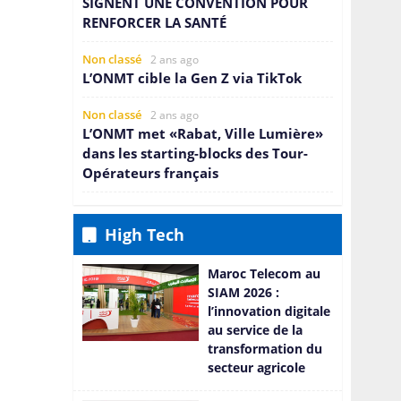
SIGNENT UNE CONVENTION POUR
RENFORCER LA SANTÉ
Non classé
2 ans ago
L’ONMT cible la Gen Z via TikTok
Non classé
2 ans ago
L’ONMT met «Rabat, Ville Lumière»
dans les starting-blocks des Tour-
Opérateurs français
Non classé
2 ans ago
Nouvelle exclusive dans la mode
High Tech
durable: la Collection Insignia de
QNET et Bernhard H. Mayer lance la
Maroc Telecom au
tendance pour 2024!
SIAM 2026 :
l’innovation digitale
au service de la
transformation du
secteur agricole