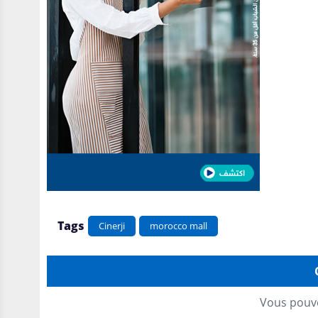
Tags
Cinerji
morocco mall
Vous pouve