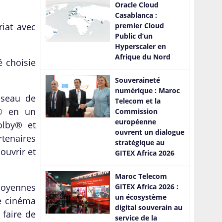
Oracle Cloud
Casablanca :
iat avec
premier Cloud
Public d’un
Hyperscaler en
Afrique du Nord
́ choisie
Souveraineté
numérique : Maroc
éseau de
Telecom et la
x® en un
Commission
européenne
olby® et
ouvrent un dialogue
rtenaires
stratégique au
couvrir et
GITEX Africa 2026
Maroc Telecom
 moyennes
GITEX Africa 2026 :
un écosystème
 cinéma
digital souverain au
 faire de
service de la