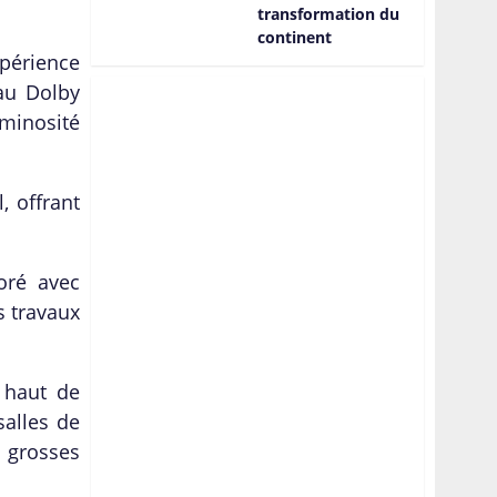
transformation du
continent
périence
au Dolby
minosité
, offrant
oré avec
s travaux
s haut de
salles de
s grosses