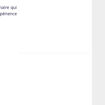
naire qui
érience