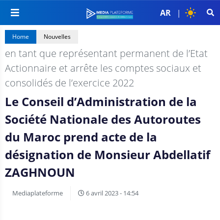
AR
|
Home
Nouvelles
en tant que représentant permanent de l’Etat
Actionnaire et arrête les comptes sociaux et
consolidés de l’exercice 2022
Le Conseil d’Administration de la
Société Nationale des Autoroutes
du Maroc prend acte de la
désignation de Monsieur Abdellatif
ZAGHNOUN
Mediaplateforme
6 avril 2023 - 14:54