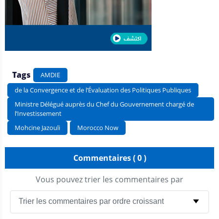
Tags
AMDIE
de la Convergence et de l’Évaluation des Politiques Publiques
Ministre Délégué auprès du Chef du Gouvernement chargé de
l’Investissement
Mohcine Jazouli
Morocco Now
Commentaires ( 0 )
Vous pouvez trier les commentaires par