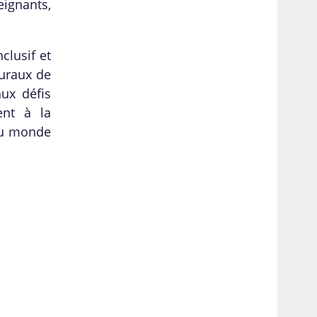
ignants,
clusif et
ruraux de
ux défis
ent à la
 du monde