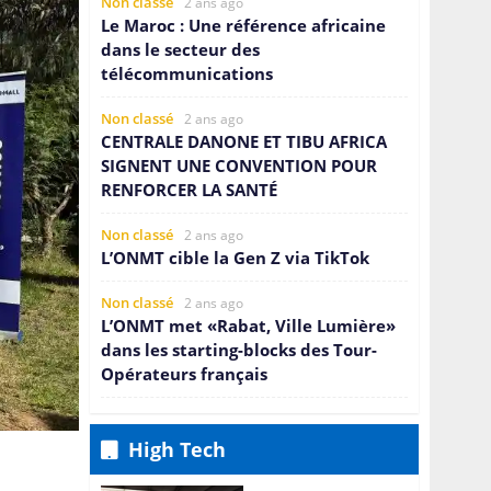
Non classé
2 ans ago
Le Maroc : Une référence africaine
dans le secteur des
télécommunications
Non classé
2 ans ago
CENTRALE DANONE ET TIBU AFRICA
SIGNENT UNE CONVENTION POUR
RENFORCER LA SANTÉ
Non classé
2 ans ago
L’ONMT cible la Gen Z via TikTok
Non classé
2 ans ago
L’ONMT met «Rabat, Ville Lumière»
dans les starting-blocks des Tour-
Opérateurs français
Non classé
2 ans ago
Nouvelle exclusive dans la mode
High Tech
durable: la Collection Insignia de
QNET et Bernhard H. Mayer lance la