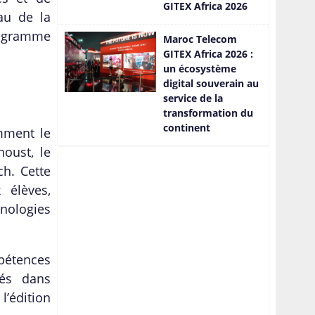
GITEX Africa 2026
au de la
rogramme
Maroc Telecom
GITEX Africa 2026 :
un écosystème
digital souverain au
service de la
transformation du
continent
mment le
oust, le
h. Cette
 élèves,
hnologies
pétences
nés dans
l’édition