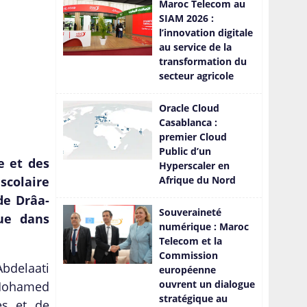
Maroc Telecom au
tendance pour 2024!
SIAM 2026 :
l’innovation digitale
au service de la
transformation du
secteur agricole
Oracle Cloud
Casablanca :
premier Cloud
Public d’un
e et des
Hyperscaler en
scolaire
Afrique du Nord
de Drâa-
Souveraineté
que dans
numérique : Maroc
Telecom et la
Commission
Abdelaati
européenne
ouvrent un dialogue
. Mohamed
stratégique au
es et de