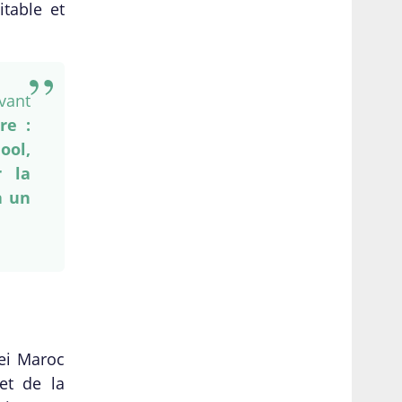
table et
vant
re :
ool,
r la
à un
wei Maroc
et de la