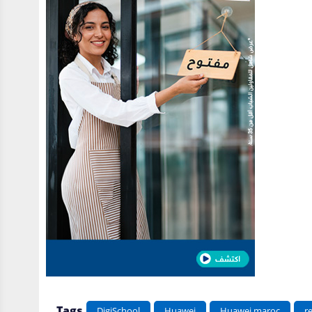
Tags
DigiSchool
Huawei
Huawei maroc
r