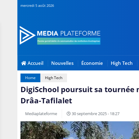
mercredi 5 août 2026
Accueil
Nouvelles
Économie
High Tech
Home
High Tech
DigiSchool poursuit sa tournée 
Drâa-Tafilalet
Mediaplateforme
30 septembre 2025 - 18:27