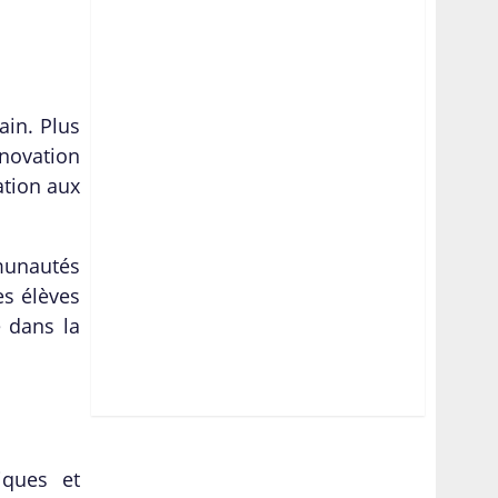
ain. Plus
novation
ation aux
mmunautés
es élèves
é dans la
iques et