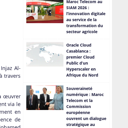
Maroc Telecom au
tendance pour 2024!
SIAM 2026 :
l’innovation digitale
au service de la
transformation du
secteur agricole
Oracle Cloud
Casablanca :
premier Cloud
Public d’un
Injaz Al-
Hyperscaler en
à travers
Afrique du Nord
Souveraineté
numérique : Maroc
 à œuvrer
Telecom et la
nt via le
Commission
ement en
européenne
ouvrent un dialogue
sence de
stratégique au
 Mohamed