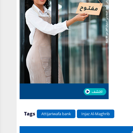
Tags
Attijariwafa bank
Injaz Al-Maghrib