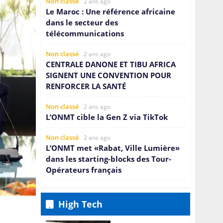
Non classé
2 ans ago
Le Maroc : Une référence africaine
dans le secteur des
télécommunications
Non classé
2 ans ago
CENTRALE DANONE ET TIBU AFRICA
SIGNENT UNE CONVENTION POUR
RENFORCER LA SANTÉ
Non classé
2 ans ago
L’ONMT cible la Gen Z via TikTok
Non classé
2 ans ago
L’ONMT met «Rabat, Ville Lumière»
dans les starting-blocks des Tour-
Opérateurs français
Non classé
2 ans ago
Nouvelle exclusive dans la mode
High Tech
durable: la Collection Insignia de
QNET et Bernhard H. Mayer lance la