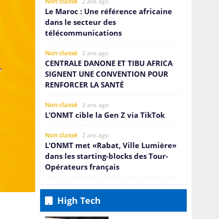
Non classé
2 ans ago
Le Maroc : Une référence africaine
dans le secteur des
télécommunications
Non classé
2 ans ago
CENTRALE DANONE ET TIBU AFRICA
SIGNENT UNE CONVENTION POUR
RENFORCER LA SANTÉ
Non classé
2 ans ago
L’ONMT cible la Gen Z via TikTok
Non classé
2 ans ago
L’ONMT met «Rabat, Ville Lumière»
dans les starting-blocks des Tour-
Opérateurs français
Non classé
2 ans ago
Nouvelle exclusive dans la mode
High Tech
durable: la Collection Insignia de
QNET et Bernhard H. Mayer lance la