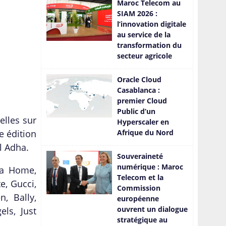
Maroc Telecom au
tendance pour 2024!
SIAM 2026 :
l’innovation digitale
au service de la
transformation du
secteur agricole
Oracle Cloud
Casablanca :
premier Cloud
Public d’un
elles sur
Hyperscaler en
e édition
Afrique du Nord
l Adha.
Souveraineté
numérique : Maroc
ra Home,
Telecom et la
e, Gucci,
Commission
, Bally,
européenne
ouvrent un dialogue
ls, Just
stratégique au