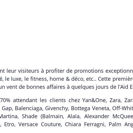
nt leur visiteurs
à
profiter de promotions exceptionn
é, le luxe, le fitness, home & déco, etc.. Cette premièr
r un vent de bonnes affaires
à
quelques jours de l
’
Aid E
à 70% attendant les clients chez Yan&One, Zara, Za
 Gap, Balenciaga, Givenchy, Bottega Veneta, Off-Whit
artina, Shade (Balmain, Ala
ï
a, Alexander McQueen
 Etro, Versace Couture, Chiara Ferragni, Palm Ange