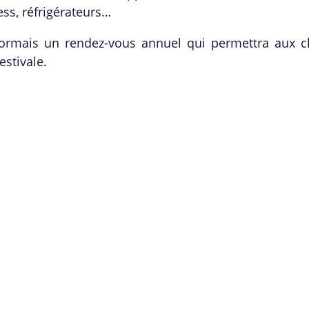
ss, ré
frig
érateurs
…
sormais un rendez-vous annuel qui permettra aux cl
estivale.