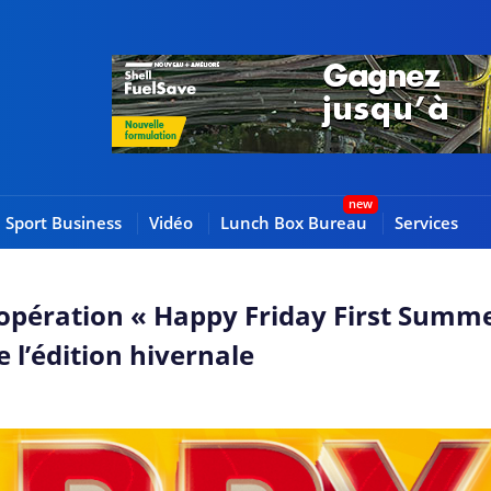
Sport Business
Vidéo
Lunch Box Bureau
Services
’opération « Happy Friday First Summ
e l’édition hivernale