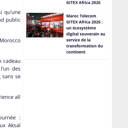
GITEX Africa 2026
si qu
’
une
Maroc Telecom
nd public
GITEX Africa 2026 :
un écosystème
digital souverain au
, Morocco
service de la
transformation du
continent
en cadeau
l
’
un des
g sans se
ience all
ournée :
ux Aksal