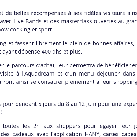
et de belles récompenses
à
ses fid
è
les visiteurs ain
avec Live Bands et des masterclass ouvertes au gra
show cooking et sport.
ing et fassent librement le plein de bonnes affaires
t ayant dé
pens
é 400 dhs et plus.
r le parcours d
’
achat, leur permettra de bé
n
éficier 
visite
à l
’
Aquadream et d
’
un menu d
éjeuner dans 
urront ainsi se consacrer pleinement
à
leur shoppin
 jour pendant 5 jours du 8 au 12 juin pour une expér
é
!
s toutes les 2h aux shoppers pour égayer leur j
 des cadeaux avec l’application HANY, cartes cadea