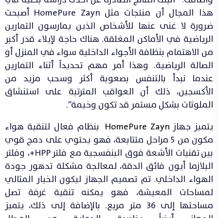
هذا المجال أن منتجات مثل HomePure Zayn أصبحت
ضرورة لا غنى عنها للأشخاص الذين يمارسون التمارين
الرياضية في الأماكن المغلقة. هناك حاجة لإيلاء قدر أكبر
من الاهتمام بنظافة الأجواء الداخلية سواء في المنزل أو
الصالة الرياضية. وهذا أمر مهم تحديداً أثناء التمارين
عندما نبدأ بالتنفس بصعوبة أكثر وسحب مزيد من
الأكسجين، ذلك أن العواقب المترتبة على استنشاق
الملوثات بشكل مستمر قد تكون وخيمة”.
يتميز جهاز
HomePure Zayn
بنظام فعال لتنقية هواء
مكون من 5 مراحل متتابعة، فهو يحتوي على دمج قوي
بين تقنيات الأشعة فوق البنفسجية مع فلتر HPP+، وفلتر
البلازما أيون فائق الدقة، لمعالجة مشكلة تدهور جودة
الهواء الداخلي. تم تصميم الجهاز ليكون الخيار المثالي
لمساحات المعيشة، فهو يمكنه تنقية غرفة تصل
مساحتها إلى 36 متر مربع. بالإضافة إلى ذلك، يتميز