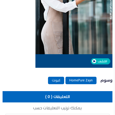
وسوم
HomePure Zayn
كيونت
التعليقات ( 0 )
يمكنك ترتيب التعليقات حسب