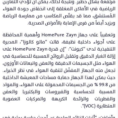
مرتفعة بشكل خطير. ونتيجة لذلك، يمكن أن تؤدي التمارين
الرياضية في الأماكن المغلقة إلى انخفاض جودة الهواء
المُستنشق، مما قد يقلّص المكاسب من ممارسة الرياضة
ويزيد أيضاً من فرص الإصابة بالأمراض الصدرية.
وتعقيباً على جهاز HomePure Zayn وأهمية المحافظة
على أجواء داخلية نظيفة، قالت “مالو كالوزا”، المديرة
التنفيذية لدى “كيونت”: “إن قدرة HomePure Zayn على
إزالة الغبار الدقيق وتقليل الروائح المسببة للحساسية في
الهواء مثل الجسيمات الدقيقة والعفن وانبعاثات الأوزون،
تجعل منه الجهاز المفضّل لتنقية الهواء في نظر الخبراء.
حيث يمكن لهذا الجهاز حماية مساحات المعيشة الداخلية
من 99.8 % من الجسيمات المحمولة على الهواء، والمواد
المسببة للحساسية والفيروسات والبكتيريا والعفن
والفطريات والرائحة الكريهة والمركبات العضوية
المتطايرة (VOC)”.
وأضافت: “أثبتت النتائج الصادرة عن أحدث دراسة بحثية في