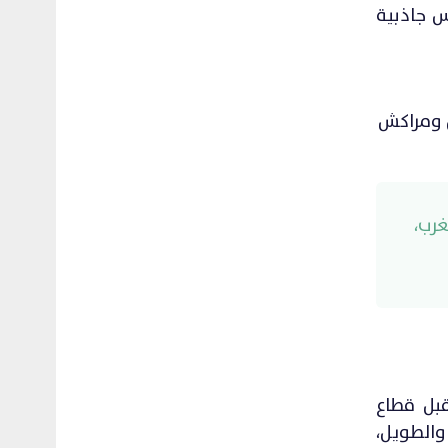
سية تعكس جاذبية
ن ومراكش
غرب،
ؤية طموحة لمستقبل قطاع
والطويل،