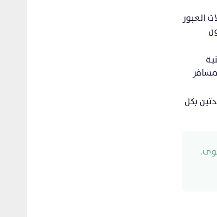
ت العبور
 فريدًا بطاقة استيعابية قدرها 20 مليون
ية
توفر طاقة استيعابية إضافية قدرها 4 ملايين مسافر
دتين بكل
وى.