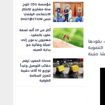
مؤسسة CDG تتوج
ستة مشاريع للابتكار
الاجتماعي الرقمي
ضمن DIGIT@CTION
أكثر من 20 ألف لسعة
عقرب بالمغرب..
مهنيون يدعون إلى
، يقودها
تعبئة وقائية مع
ستراتيجية “مطارات 2030” والمشاريع التنموية
بداية الصيف
ًا متينة
Glovo المغرب ترقم
حقائب التوصيل وتبدأ
توزيع 10 آلاف حقيبة
لتعزيز السلامة
الطرقية