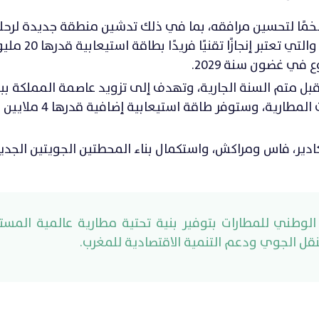
خمًا لتحسين مرافقه، بما في ذلك تدشين منطقة جديدة لرحلا
(الترانزيت) وأشغال بناء المحطة الجوية الجديدة. والتي تعتبر إنجازًا تقنيًا
ي غضون سنة 2029.
بل متم السنة الجارية، وتهدف إلى تزويد عاصمة المملكة ببن
مطارية حديثة ومرجعية مزودة بأحدث التجهيزات المطارية، وس
دير، فاس ومراكش، واستكمال بناء المحطتين الجويتين الجدي
لوطني للمطارات بتوفير بنية تحتية مطارية عالمية المست
نقل الجوي ودعم التنمية الاقتصادية للمغرب.