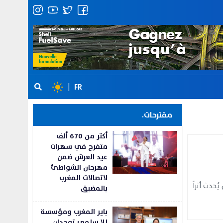
|
FR
مقترحات.
أكثر من 670 ألف
متفرج في سهرات
عيد العرش ضمن
مهرجان الشواطئ
لاتصالات المغرب
حدث أثراً
بالمضيق
باير المغرب ومؤسسة
للا سلمى توحدان