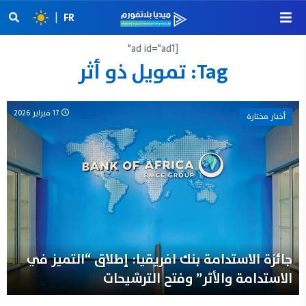
|
FR
[ad id="ad1"
Tag:
تمويل ذو أثر
17 فبراير 2026
أخبار مختارة
جائزة الاستدامة بنك افريقيا: إطلاق “التميز في
الاستدامة والأثر” وفتح الترشيحات