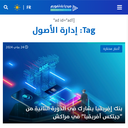
|
FR
[ad id="ad1"
Tag:
إدارة الأصول
24 ماي 2024
أخبار مختارة
بنك إفريقيا يشارك في الدورة الثانية من
“جيتكس أفريقيا” في مراكش