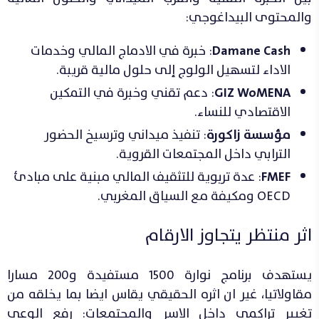
والمحتوى البيداغوجي:
Damane Cash
: خبرة في الادماج المالي وخدمات
الاداء لتسهيل الولوج إلى حلول مالية قريبة.
GIZ WoMENA
: دعم تقني وخبرة في التمكين
الاقتصادي للنساء.
مؤسسة زاكورة
: تنفيذ ميداني وترسيخ الحضور
الترابي داخل المجتمعات القروية.
FMEF
: عدة تربوية للتثقيف المالي مبنية على مبادئ
OECD ومكيفة مع السياق المغربي.
اثر منتظر يتجاوز الارقام
يستهدف برنامج نوارة 1500 مستفيدة و200 مسارا
مقاولاتيا، غير ان اثره الحقيقي يقاس ايضا بما يخلقه من
تغيير تراكمي داخل الاسر والمجتمعات: رفع الوعي