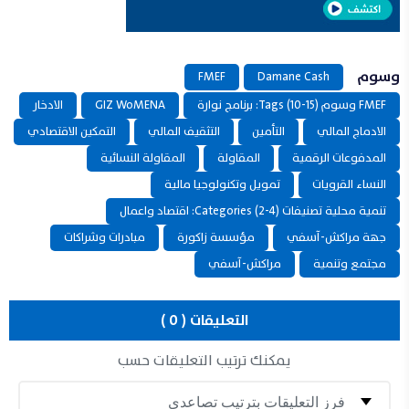
وسوم
FMEF
Damane Cash
FMEF وسوم Tags (10-15): برنامج نوارة
GIZ WoMENA
الادخار
الادماج المالي
التأمين
التثقيف المالي
التمكين الاقتصادي
المدفوعات الرقمية
المقاولة
المقاولة النسائية
النساء القرويات
تمويل وتكنولوجيا مالية
تنمية محلية تصنيفات Categories (2-4): اقتصاد واعمال
جهة مراكش-آسفي
مؤسسة زاكورة
مبادرات وشراكات
مجتمع وتنمية
مراكش-آسفي
التعليقات ( 0 )
يمكنك ترتيب التعليقات حسب