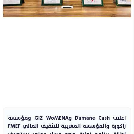
اعلنت Damane Cash وGIZ WoMENA ومؤسسة
زاكورة والمؤسسة المغربية للتثقيف المالي FMEF