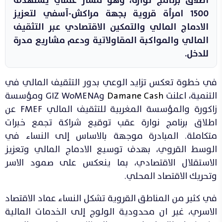
اطلاق برنامج نوارة، وهو مسار عملي يستهدف
1500 امرأة قروية بجهة مراكش-آسفي لتعزيز
الادماج المالي والتمكين الاقتصادي عبر التثقيف
المالي والمواكبة المقاولاتية ودعم مشاريع مدرة
للدخل.
في خطوة تعكس تزايد الوعي بدور التثقيف المالي في
التنمية، اعلنت
Damane Cash
وGIZ WoMENA ومؤسسة
زاكورة والمؤسسة المغربية للتثقيف المالي FMEF عن
اطلاق برنامج نوارة عقب توقيع شراكة تجمع خبرات
متكاملة. المبادرة موجهة بالاساس إلى النساء في
الوسط القروي، بهدف توسيع الادماج المالي وتعزيز
الاستقلال الاقتصادي، بما ينعكس على صمود الاسر
وتحريك الاقتصاد المحلي.
في كثير من المناطق القروية تشكل النساء عماد الاقتصاد
الاسري، غير ان محدودية الولوج إلى الخدمات المالية