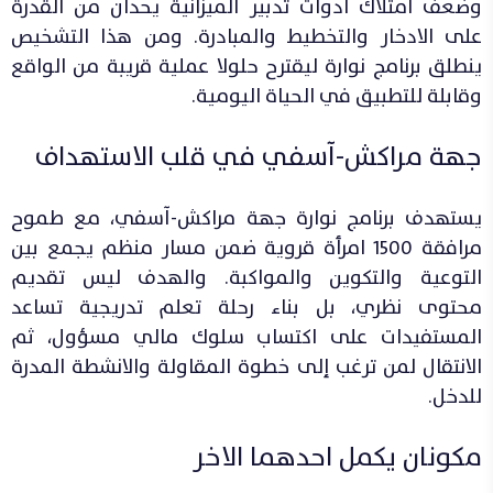
وضعف امتلاك ادوات تدبير الميزانية يحدان من القدرة
على الادخار والتخطيط والمبادرة. ومن هذا التشخيص
ينطلق برنامج نوارة ليقترح حلولا عملية قريبة من الواقع
وقابلة للتطبيق في الحياة اليومية.
جهة مراكش-آسفي في قلب الاستهداف
يستهدف برنامج نوارة جهة مراكش-آسفي، مع طموح
مرافقة 1500 امرأة قروية ضمن مسار منظم يجمع بين
التوعية والتكوين والمواكبة. والهدف ليس تقديم
محتوى نظري، بل بناء رحلة تعلم تدريجية تساعد
المستفيدات على اكتساب سلوك مالي مسؤول، ثم
الانتقال لمن ترغب إلى خطوة المقاولة والانشطة المدرة
للدخل.
مكونان يكمل احدهما الاخر