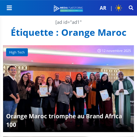
AR
|
[ad id="ad1"
Étiquette :
Orange Maroc
12 novembre 2025
High Tech
Orange Maroc triomphe au Brand Africa
100