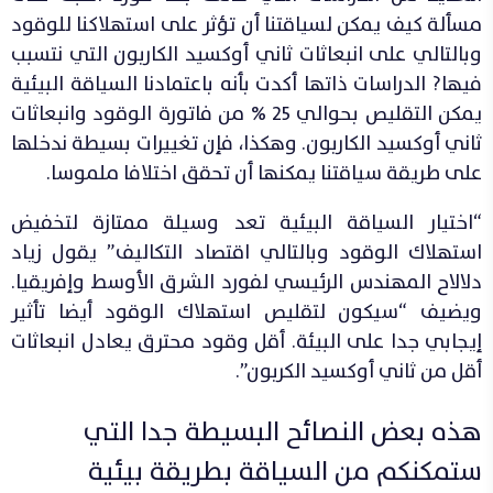
مسألة كيف يمكن لسياقتنا أن تؤثر على استهلاكنا للوقود
وبالتالي على انبعاثات ثاني أوكسيد الكاربون التي نتسبب
فيها? الدراسات ذاتها أكدت بأنه باعتمادنا السياقة البيئية
يمكن التقليص بحوالي 25 % من فاتورة الوقود وانبعاثات
ثاني أوكسيد الكاربون. وهكذا، فإن تغييرات بسيطة ندخلها
على طريقة سياقتنا يمكنها أن تحقق اختلافا ملموسا.
“اختيار السياقة البيئية تعد وسيلة ممتازة لتخفيض
استهلاك الوقود وبالتالي اقتصاد التكاليف” يقول زياد
دلالاح المهندس الرئيسي لفورد الشرق الأوسط وإفريقيا.
ويضيف “سيكون لتقليص استهلاك الوقود أيضا تأثير
إيجابي جدا على البيئة. أقل وقود محترق يعادل انبعاثات
أقل من ثاني أوكسيد الكربون”.
هذه بعض النصائح البسيطة جدا التي
ستمكنكم من السياقة بطريقة بيئية