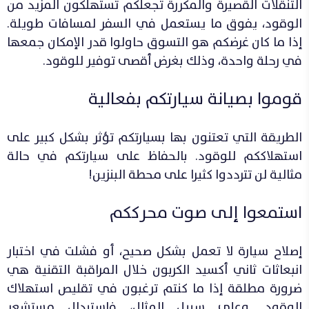
التنقلات القصيرة والمكررة تجعلكم تستهلكون المزيد من
الوقود، يفوق ما يستعمل في السفر لمسافات طويلة.
إذا ما كان غرضكم هو التسوق حاولوا قدر الإمكان جمعها
في رحلة واحدة، وذلك بغرض أقصى توفير للوقود.
قوموا بصيانة سيارتكم بفعالية
الطريقة التي تعتنون بها بسيارتكم تؤثر بشكل كبير على
استهلاككم للوقود. بالحفاظ على سيارتكم في حالة
مثالية لن تترددوا كثيرا على محطة البنزين!
استمعوا إلى صوت محرككم
إصلاح سيارة لا تعمل بشكل صحيح، أو فشلت في اختبار
انبعاثات ثاني أكسيد الكربون خلال المراقبة التقنية هي
ضرورة مطلقة إذا ما كنتم ترغبون في تقليص استهلاك
الوقود. وعلى سبيل المثال، فاستبدال مستشعر