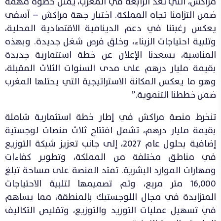
مراكش، التي تعد الرابعة في المغرب، يمثل خطوة مهمة
ضمن التزامنا تجاه المملكة. اختيار جهة مراكش – آسفي
يعكس رغبتنا في دعم الدينامية الاقتصادية المحلية،
وتلبية احتياجات الزبناء، وخلق فرص شغل جديدة. وبهذه
المناسبة، يسعدنا الإعلان عن خطة استثمارية جديدة
بقيمة مليار درهم على مدى السنوات الثلاث المقبلة،
وهو ما يعكس المكانة الاستراتيجية التي يحتلها المغرب
ضمن خططنا التنموية.”
تنخرط منصة مراكش في إطار خطة استثمارية شاملة
بقيمة مليار درهم، تشمل افتتاح ثلاث منصات لوجستية
إضافية بحلول عام 2027، إلى جانب تعزيز شبكة التوزيع
في مناطق مختلفة من المملكة، وتطوير كفاءات
ومهارات الموارد البشرية. تمتد المنصة على مساحة تبلغ
16,000 متر مربع، وتم تصميمها لتلبية الاحتياجات
المتزايدة في مجال اللوجستيك بالمنطقة، مما يساهم
في تسهيل عمليات التوريد والتوزيع، وتقليص التكاليف