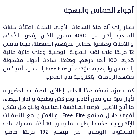
أجواء الحماس والبهجة
يشار إلى أنه منذ الساعات الأولى للحدث، امتلأت جنبات
الملعب بأكثر من 4000 متفرج الذين رفعوا الأعلام
واللافتات وهتفوا بحماس لفرقهم المفضلة، فيما تنافس
12 فريقا على لقب البطولة الوطنية وعلى جائزة مالية
قدرها 100 ألف درهم. وهكذا، سادت أجواء مشحونة
بالحماس والبهجة، مؤكدة أن Free Fire باتت جزءا أصيلا من
مشهد الرياضات الإلكترونية في المغرب.
كما تميزت نسخة هذا العام بإطلاق التصفيات الحضورية
لأول مرة في مدن أكادير ومراكش وطنجة والدار البيضاء،
ما أتاح للاعبين فرصة المنافسة المباشرة والتواصل بشكل
أقوى داخل مجتمع Free Fire. وبالاقتران مع التصفيات
الإلكترونية، جذبت البطولة ما يقارب 10 آلاف مشارك على
المستوى الوطني، من بينهم 192 فريقا خاضوا