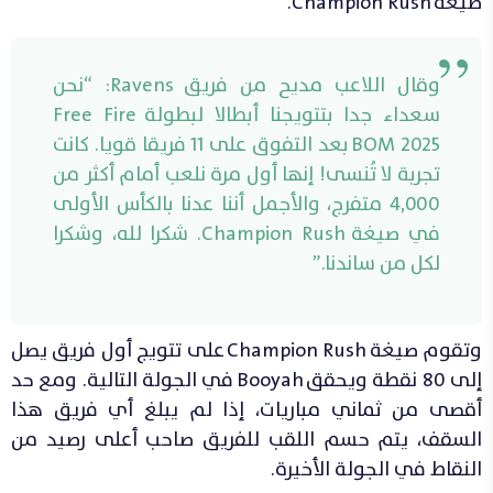
صيغة Champion Rush.
وقال اللاعب مديح من فريق Ravens: “نحن
سعداء جدا بتتويجنا أبطالا لبطولة Free Fire
BOM 2025 بعد التفوق على 11 فريقا قويا. كانت
تجربة لا تُنسى! إنها أول مرة نلعب أمام أكثر من
4,000 متفرج، والأجمل أننا عدنا بالكأس الأولى
في صيغة Champion Rush. شكرا لله، وشكرا
لكل من ساندنا.”
وتقوم صيغة Champion Rush على تتويج أول فريق يصل
إلى 80 نقطة ويحقق Booyah في الجولة التالية. ومع حد
أقصى من ثماني مباريات، إذا لم يبلغ أي فريق هذا
السقف، يتم حسم اللقب للفريق صاحب أعلى رصيد من
النقاط في الجولة الأخيرة.