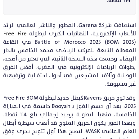
114 نقطة.
استضافت شركة Garena، المطور والناشر العالمي الرائد
للألعاب الإلكترونية، النهائيات الكبرى لبطولة
Free Fire
Battle of Morocco 2025 (BOM 2025) في القاعة
المعطاة التابعة للمركب الرياضي محمد الخامس بالدار
البيضاء. وجمعت هذه النسخة الثانية، التي تعتبر من أضخم
بطولات الرياضات الإلكترونية في المغرب، أفضل الفرق
الوطنية وآلاف المشجعين في أجواء احتفالية وترفيهية
غير مسبوقة.
وقد توج فريق Ravens كبطل جديد لبطولة Free Fire BOM
2025، بعد أن حسم الفوز بـ Booyah حاسمة في المباراة
الخامسة، منهيا البطولة برصيد إجمالي بلغ 114 نقطة.
وبهذا الفوز يكون الفريق المتوج قد أنهى سيطرة أبطال
العام الماضي WASK، ليصبح هذا أول تتويج يجرى وفق