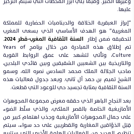
وغيرها الكثير. وفيما يلي أبرز المحطات التي سيتم التركيز
عليها.
“إبراز العبقرية الخلاقة والديناميات الحضارية للمملكة
المغربية” هو الهدف الأساسي الذي يسعى المغرب
لتحقيقه ضمن إطار
السنة الثقافية المغرب-قطر 2024
.
تم إطلاق هذه المبادرة من خلال برنامج Years of
Culture، وتأتي لتشهد على عمق الروابط القوية
والتاريخية بين الشعبين الشقيقين وبين قائدي البلدين،
صاحب الجلالة الملك محمد السادس نصره الله، وسمو
الشيخ تميم بن حمد آل ثاني. ويعد جدول فعاليات هذه
السنة الثقافية بمثابة تجسيد حي للوعود التي قطعت.
بعد النجاح الباهر الذي حققه معرض مجموعة المجوهرات
الأمازيغية الخاصة بالقصر الملكي، والذي سلّط الضوء
على جمال المجوهرات الأمازيغية وجذب اهتمام كبير من
قِبَل الذوّاقين المغاربة والقطريين على حد سواء، سيتم
تنظيم العديد من الفعاليات الهامة الأخرى التي ستتربع