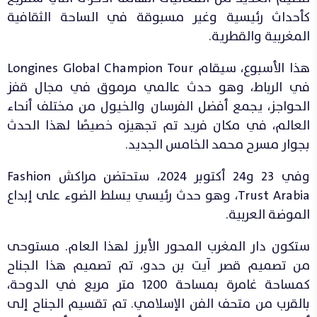
كأحداث رئيسية وغير مسبوقة في الساحة الثقافية
المغربية والقطرية.
هذا الأسبوع، سيقام Longines Global Champion Tour
في الرباط، وهو حدث عالمي مرموق في مجال قفز
الحواجز، يجمع أفضل الفرسان والخيول من مختلف أنحاء
العالم، في مكان فريد تم تجهيزه خصيصًا لهذا الحدث
بجوار مسرح محمد الخامس الجديد.
وفي 23 و24 أكتوبر 2024، ستحتضن مراكش Fashion
Trust Arabia، وهو حدث رئيسي يسلط الضوء على إبداع
الموضة العربية.
ستكون دار المغرب المحور الأبرز لهذا العام. مستوحى
من تصميم قصر آيت بن حدو، تم تصميم هذا الجناح
كمساحة غامرة بمساحة 1200 متر مربع في الدوحة،
بالقرب من متحف الفن الإسلامي. تم تقسيم الجناح إلى