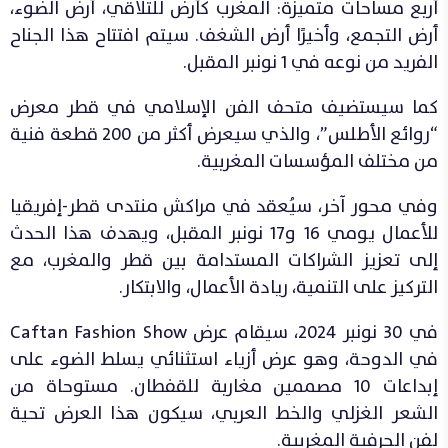
أربع مساحات متميزة: المغرب كأرض للتلاقي، أرض الضوء،
أرض التجمع، وأخيرًا أرض الشغف. سيتم افتتاح هذا الجناح
الفريد من نوعه في 1 نونبر المقبل.
كما سيستضيف متحف الفن الإسلامي في قطر معرض
“روائع الأطلس”، والذي سيعرض أكثر من 200 قطعة فنية
من مختلف المؤسسات المغربية.
وفي محور آخر، سيُعقد في مراكش منتدى قطر-إفريقيا
للأعمال يومي 16 و17 نونبر المقبل، ويهدف هذا الحدث
إلى تعزيز الشراكات المستدامة بين قطر والمغرب، مع
التركيز على التنمية، ريادة الأعمال، والابتكار.
في 30 نونبر 2024، سيقام عرض Caftan Fashion Show
في الدوحة، وهو عرض أزياء استثنائي يسلط الضوء على
إبداعات 10 مصممين مغاربة للقفطان. مستوحاة من
الشعر الغزلي والخط العربي، سيكون هذا العرض تحية
لفن الحرفية المغربية.