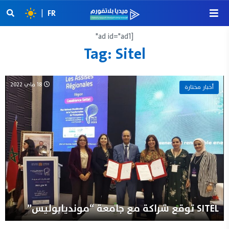
|
FR
[ad id="ad1"
Tag:
Sitel
18 ماي 2022
أخبار مختارة
SITEL توقع شراكة مع جامعة “مونديابوليس”