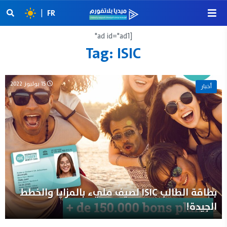
|
FR
[ad id="ad1"
Tag:
ISIC
15 يوليوز 2022
أخبار
بطاقة الطالب ISIC لصيف مليء بالمزايا والخطط
الجيدة!