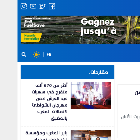
|
FR
مقترحات.
أكثر من 670 ألف
من
متفرج في سهرات
عيد العرش ضمن
مهرجان الشواطئ
لاتصالات المغرب
ت الألبان
بالمضيق
باير المغرب ومؤسسة
للا سلمى توحدان