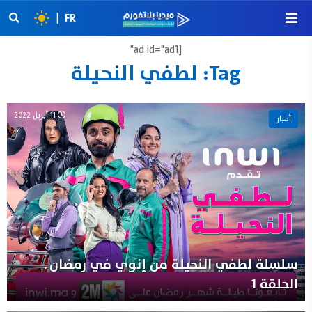
|
FR
[ad id="ad1"
Tag:
لطفي النحيلة
11 أبريل 2022
أخبار
سلسلة لطفي النحيلة من إنوي في رمضان ـ
الحلقة 1