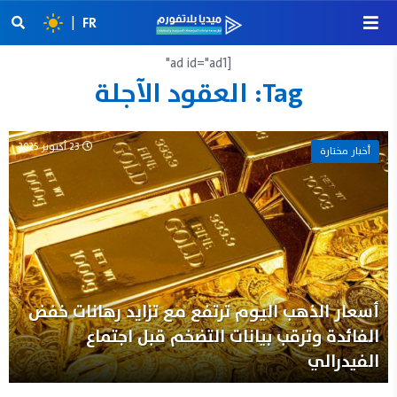
|
FR
[ad id="ad1"
Tag:
العقود الآجلة
23 أكتوبر 2025
أخبار مختارة
أسعار الذهب اليوم ترتفع مع تزايد رهانات خفض
الفائدة وترقب بيانات التضخم قبل اجتماع
الفيدرالي