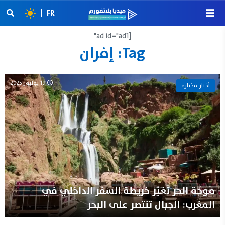
|
FR
[ad id="ad1"
Tag:
إفران
19 يوليوز 2025
أخبار مختارة
موجة الحر تغيّر خريطة السفر الداخلي في
المغرب: الجبال تنتصر على البحر