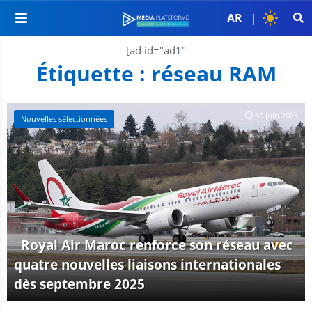
AR
|
[ad id="ad1"
Étiquette :
réseau RAM
30 juin 2025
Nouvelles sélectionnées
Royal Air Maroc renforce son réseau avec
quatre nouvelles liaisons internationales
dès septembre 2025