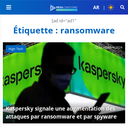
AR
|
[ad id="ad1"
Étiquette :
ransomware
24 octobre 2024
High Tech
Kaspersky signale une augmentation des
attaques par ransomware et par spyware