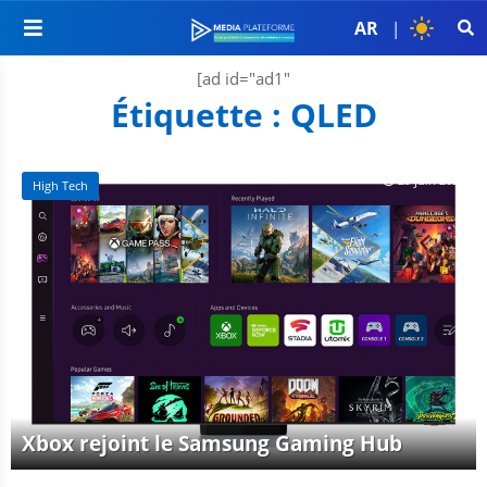
AR
|
[ad id="ad1"
Étiquette :
QLED
29 juin 2022
High Tech
Xbox rejoint le Samsung Gaming Hub