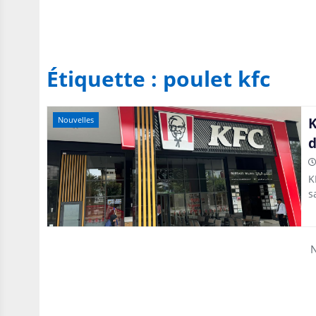
Étiquette :
poulet kfc
K
Nouvelles
d
K
s
N