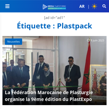
AR
|
[ad id="ad1"
Étiquette :
Plastpack
8 juin 2023
Nouvelles
La Fédération Marocaine de Plasturgie
organise la 9ème édition du PlastExpo