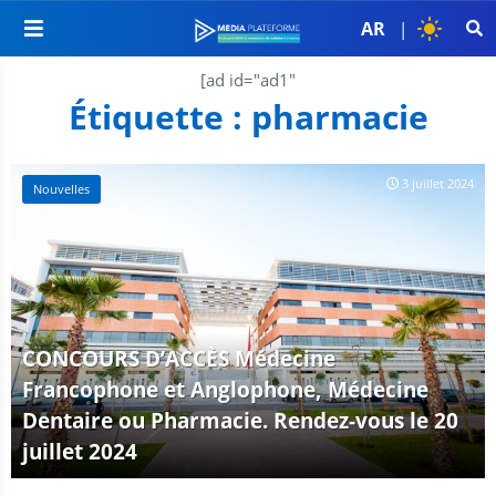
AR
|
[ad id="ad1"
Étiquette :
pharmacie
3 juillet 2024
Nouvelles
CONCOURS D’ACCÈS Médecine
Francophone et Anglophone, Médecine
Dentaire ou Pharmacie. Rendez-vous le 20
juillet 2024