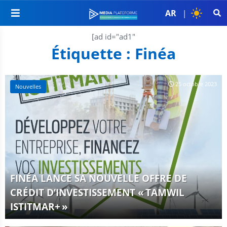
AR
|
[ad id="ad1"
Étiquette :
Finéa
25 octobre 2023
Nouvelles
FINÉA LANCE SA NOUVELLE OFFRE DE
CRÉDIT D’INVESTISSEMENT « TAMWIL
ISTITMAR+ »