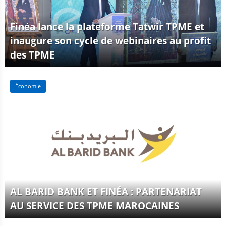
Finéa lance la plateforme Tatwir TPME et
inaugure son cycle de webinaires au profit
des TPME
6 juillet 2022
Économie
AL BARID BANK ET FINÉA : PARTENARIAT
AU SERVICE DES TPME MAROCAINES