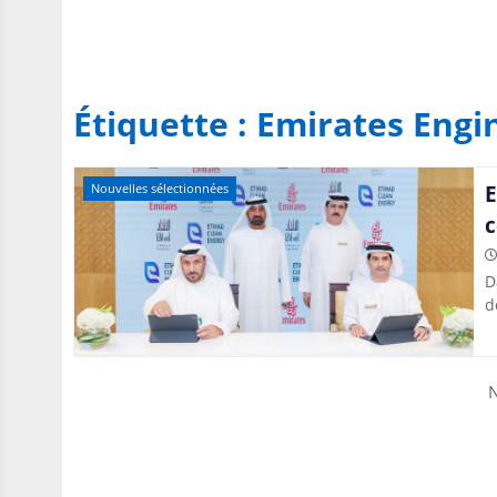
Étiquette :
Emirates Engi
E
Nouvelles sélectionnées
c
D
d
N