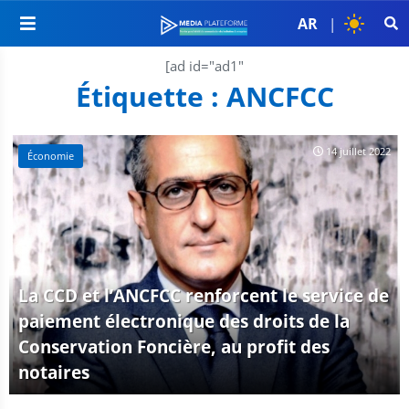
AR
|
[ad id="ad1"
Étiquette :
ANCFCC
14 juillet 2022
Économie
La CCD et l’ANCFCC renforcent le service de
paiement électronique des droits de la
Conservation Foncière, au profit des
notaires