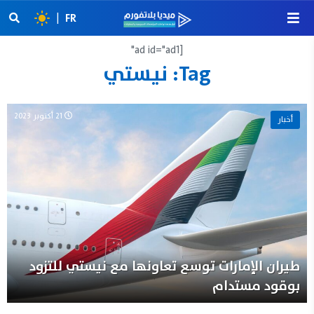
|
FR
[ad id="ad1"
Tag:
نيستي
21 أكتوبر 2023
أخبار
طيران الإمارات توسع تعاونها مع نيستي للتزود
بوقود مستدام