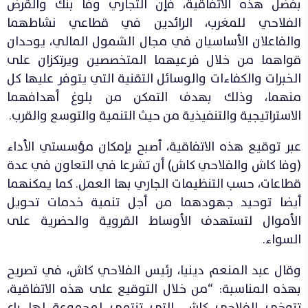
بفضل هذه الاتفاقية، فإن التجاري وفا بنك والقرض
الفلاحي للمغرب، الرائدين في قطاعي نشاطهما
والفاعلان الأساسيان في مجال الشمول المالي، يوحدان
قواهما من خلال فرعيهما المتخصصين ويرتكزان على
الخبرات والكفاءات والوسائل التقنية التي يتوفر عليها كل
منهما، وذلك بهدف التمكن من بلوغ أهدافهما
الاستراتيجية والتنفيذية من حيث التنمية والتوسع والقرب.
عبر توقيع هذه الاتفاقية، أصبح بإمكان مؤسستي الأداء
(وفا كاش والفلاحي كاش) أن تشرعا في التعاون في عدة
قطاعات، حسب التنظيمات الجاري بها العمل. كما يمكنهما
أيضا توحيد جهودهما من أجل تنمية خدمات تحويل
الأموال لتستهدف الأوساط القروية والحضرية على
السواء.
وقال عبد المنعم دينيا، رئيس الفلاحي كاش، في تصريح
بهذه المناسبة: “من خلال التوقيع على هذه الاتفاقية،
تتوخى الفلاحي كاش، التي تنتمي لمجموعة لها باع